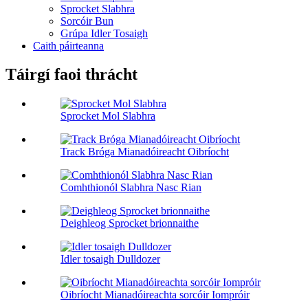
Sprocket Slabhra
Sorcóir Bun
Grúpa Idler Tosaigh
Caith páirteanna
Táirgí faoi thrácht
Sprocket Mol Slabhra
Track Bróga Mianadóireacht Oibríocht
Comhthionól Slabhra Nasc Rian
Deighleog Sprocket brionnaithe
Idler tosaigh Dulldozer
Oibríocht Mianadóireachta sorcóir Iompróir