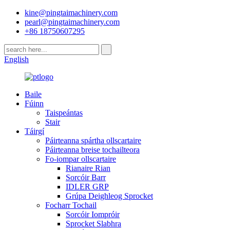
kine@pingtaimachinery.com
pearl@pingtaimachinery.com
+86 18750607295
English
Baile
Fúinn
Taispeántas
Stair
Táirgí
Páirteanna spártha ollscartaire
Páirteanna breise tochailteora
Fo-iompar ollscartaire
Rianaire Rian
Sorcóir Barr
IDLER GRP
Grúpa Deighleog Sprocket
Focharr Tochail
Sorcóir Iompróir
Sprocket Slabhra