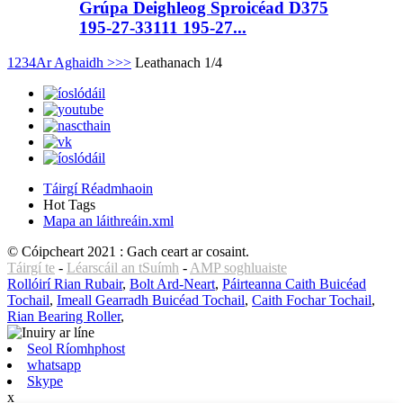
Grúpa Deighleog Sproicéad D375
195-27-33111 195-27...
1
2
3
4
Ar Aghaidh >
>>
Leathanach 1/4
Táirgí Réadmhaoin
Hot Tags
Mapa an láithreáin.xml
© Cóipcheart 2021 : Gach ceart ar cosaint.
Táirgí te
-
Léarscáil an tSuímh
-
AMP soghluaiste
Rollóirí Rian Rubair
,
Bolt Ard-Neart
,
Páirteanna Caith Buicéad
Tochail
,
Imeall Gearradh Buicéad Tochail
,
Caith Fochar Tochail
,
Rian Bearing Roller
,
Seol Ríomhphost
whatsapp
Skype
x