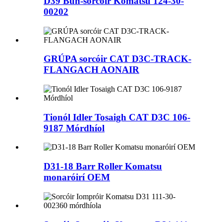
D39 Bun-sorcóir Komatsu 124-30-
00202
GRÚPA sorcóir CAT D3C-TRACK-
FLANGACH AONAIR
Tionól Idler Tosaigh CAT D3C 106-
9187 Mórdhíol
D31-18 Barr Roller Komatsu
monaróirí OEM