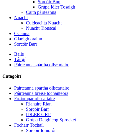
Sorcóir Bun
Grúpa Idler Tosaigh
Caith páirteanna
Nuacht
Cuideachta Nuacht
Nuacht Tionscal
CCanna
Glaoigh orainn
Sorcóir Barr
Baile
Táirgí
Páirteanna spártha ollscartaire
Catagóirí
Páirteanna spártha ollscartaire
Páirteanna breise tochailteora
Fo-iompar ollscartaire
Rianaire Rian
Sorcóir Barr
IDLER GRP
Grúpa Deighleog Sprocket
Focharr Tochail
Sorcóir Iompróir