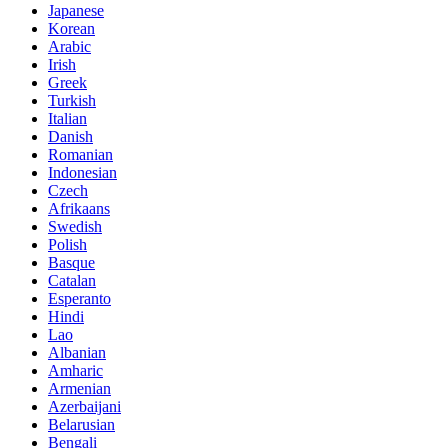
Japanese
Korean
Arabic
Irish
Greek
Turkish
Italian
Danish
Romanian
Indonesian
Czech
Afrikaans
Swedish
Polish
Basque
Catalan
Esperanto
Hindi
Lao
Albanian
Amharic
Armenian
Azerbaijani
Belarusian
Bengali