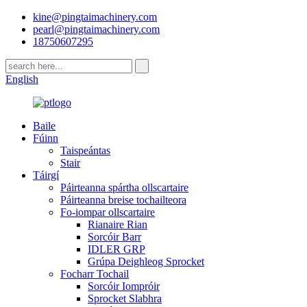
kine@pingtaimachinery.com
pearl@pingtaimachinery.com
18750607295
English
Baile
Fúinn
Taispeántas
Stair
Táirgí
Páirteanna spártha ollscartaire
Páirteanna breise tochailteora
Fo-iompar ollscartaire
Rianaire Rian
Sorcóir Barr
IDLER GRP
Grúpa Deighleog Sprocket
Focharr Tochail
Sorcóir Iompróir
Sprocket Slabhra