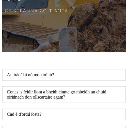
CEISTEANNA COITIANTA
An trádálaí nó monarú tú?
Conas is féidir liom a bheith cinnte go mbeidh an chuid
oiriúnach don ollscartaire agam?
Cad é d'ordú íosta?