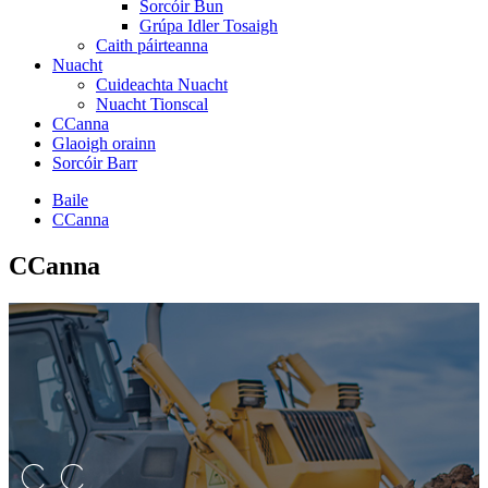
Sorcóir Bun
Grúpa Idler Tosaigh
Caith páirteanna
Nuacht
Cuideachta Nuacht
Nuacht Tionscal
CCanna
Glaoigh orainn
Sorcóir Barr
Baile
CCanna
CCanna
CC