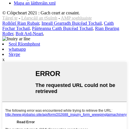
Mapa an láithreáin.xml
© Cóipcheart 2021 : Gach ceart ar cosaint.
Táirgí te
-
Léarscáil an tSuímh
-
AMP soghluaiste
Rollóirí Rian Rubair
,
Imeall Gearradh Buicéad Tochail
,
Caith
Fochar Tochail
,
Páirteanna Caith Buicéad Tochail
,
Rian Bearing
Roller
,
Bolt Ard-Neart
,
Seol Ríomhphost
whatsapp
Skype
x