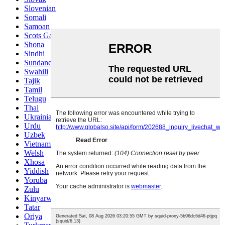
Slovenian
Somali
Samoan
Scots Gaelic
Shona
Sindhi
Sundanese
Swahili
Tajik
Tamil
Telugu
Thai
Ukrainian
Urdu
Uzbek
Vietnamese
Welsh
Xhosa
Yiddish
Yoruba
Zulu
Kinyarwanda
Tatar
Oriya