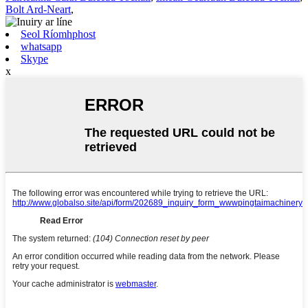
Bolt Ard-Neart
,
Seol Ríomhphost
whatsapp
Skype
x