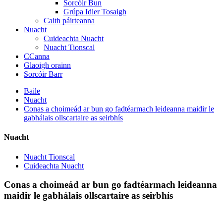
Sorcóir Bun
Grúpa Idler Tosaigh
Caith páirteanna
Nuacht
Cuideachta Nuacht
Nuacht Tionscal
CCanna
Glaoigh orainn
Sorcóir Barr
Baile
Nuacht
Conas a choimeád ar bun go fadtéarmach leideanna maidir le
gabhálais ollscartaire as seirbhís
Nuacht
Nuacht Tionscal
Cuideachta Nuacht
Conas a choimeád ar bun go fadtéarmach leideanna
maidir le gabhálais ollscartaire as seirbhís