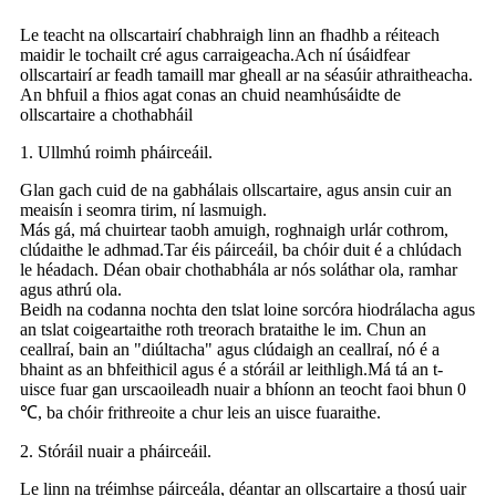
Le teacht na ollscartairí chabhraigh linn an fhadhb a réiteach
maidir le tochailt cré agus carraigeacha.Ach ní úsáidfear
ollscartairí ar feadh tamaill mar gheall ar na séasúir athraitheacha.
An bhfuil a fhios agat conas an chuid neamhúsáidte de
ollscartaire a chothabháil
1. Ullmhú roimh pháirceáil.
Glan gach cuid de na gabhálais ollscartaire, agus ansin cuir an
meaisín i seomra tirim, ní lasmuigh.
Más gá, má chuirtear taobh amuigh, roghnaigh urlár cothrom,
clúdaithe le adhmad.Tar éis páirceáil, ba chóir duit é a chlúdach
le héadach. Déan obair chothabhála ar nós soláthar ola, ramhar
agus athrú ola.
Beidh na codanna nochta den tslat loine sorcóra hiodrálacha agus
an tslat coigeartaithe roth treorach brataithe le im. Chun an
ceallraí, bain an "diúltacha" agus clúdaigh an ceallraí, nó é a
bhaint as an bhfeithicil agus é a stóráil ar leithligh.Má tá an t-
uisce fuar gan urscaoileadh nuair a bhíonn an teocht faoi bhun 0
℃, ba chóir frithreoite a chur leis an uisce fuaraithe.
2. Stóráil nuair a pháirceáil.
Le linn na tréimhse páirceála, déantar an ollscartaire a thosú uair