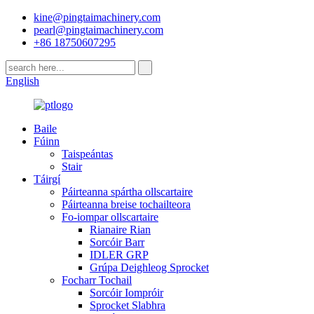
kine@pingtaimachinery.com
pearl@pingtaimachinery.com
+86 18750607295
English
Baile
Fúinn
Taispeántas
Stair
Táirgí
Páirteanna spártha ollscartaire
Páirteanna breise tochailteora
Fo-iompar ollscartaire
Rianaire Rian
Sorcóir Barr
IDLER GRP
Grúpa Deighleog Sprocket
Focharr Tochail
Sorcóir Iompróir
Sprocket Slabhra