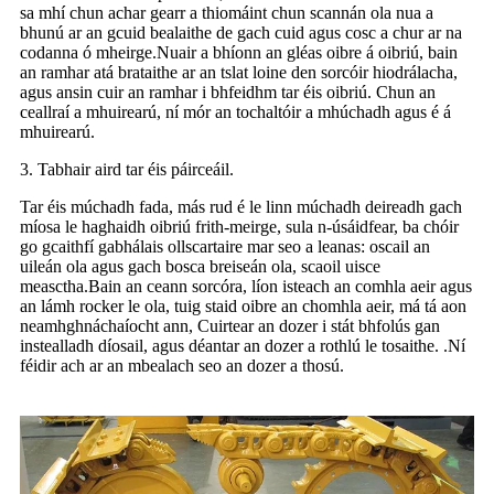
sa mhí chun achar gearr a thiomáint chun scannán ola nua a
bhunú ar an gcuid bealaithe de gach cuid agus cosc ​​a chur ar na
codanna ó mheirge.Nuair a bhíonn an gléas oibre á oibriú, bain
an ramhar atá brataithe ar an tslat loine den sorcóir hiodrálacha,
agus ansin cuir an ramhar i bhfeidhm tar éis oibriú. Chun an
ceallraí a mhuirearú, ní mór an tochaltóir a mhúchadh agus é á
mhuirearú.
3. Tabhair aird tar éis páirceáil.
Tar éis múchadh fada, más rud é le linn múchadh deireadh gach
míosa le haghaidh oibriú frith-meirge, sula n-úsáidfear, ba chóir
go gcaithfí gabhálais ollscartaire mar seo a leanas: oscail an
uileán ola agus gach bosca breiseán ola, scaoil uisce
measctha.Bain an ceann sorcóra, líon isteach an comhla aeir agus
an lámh rocker le ola, tuig staid oibre an chomhla aeir, má tá aon
neamhghnáchaíocht ann, Cuirtear an dozer i stát bhfolús gan
instealladh díosail, agus déantar an dozer a rothlú le tosaithe. .Ní
féidir ach ar an mbealach seo an dozer a thosú.