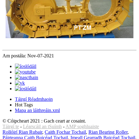
Am postála: Nov-07-2021
Táirgí Réadmhaoin
Hot Tags
Mapa an láithreáin.xml
© Cóipcheart 2021 : Gach ceart ar cosaint.
Táirgí te
-
Léarscáil an tSuímh
-
AMP soghluaiste
Rollóirí Rian Rubair
,
Caith Fochar Tochail
,
Rian Bearing Roller
,
Páirteanna Caith Buicéad Tochail
,
Imeall Gearradh Buicéad Tochail
,